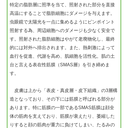
特定の脂肪層に照準を当て、照射された部分を直接
高温にすることで脂肪細胞にダメージを与えます。
虫眼鏡で太陽光を一点に集めるようにピンポイント
照射する為、周辺細胞へのダメージも少なく安全で
す。照射された脂肪細胞はやがて老廃物化し、最終
的には対外へ排出されます。また、熱刺激によって
血行を促進、代謝を高め、肌細胞を活性化。肌の土
台と言える表在性筋膜（SMAS層）を引き締めま
す。
皮膚は上から「表皮・真皮層・皮下組織」の3層構
造となっており、その下には筋膜と呼ばれる部分が
あります。特に筋膜の一部であるSMAS筋膜は顔全
体の筋肉を支えており、筋膜が衰えたり、萎縮した
りすると顔の筋肉が重力に負けてしまい、たるみの